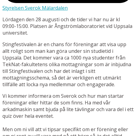
Styrelsen Sverok Mälardalen
Lördagen den 28 augusti och de tider vi har nu är kl
09:00-15:00. Platsen är Ångströmlaboratoriet vid Uppsala
universitet.
Stingfestivalen är en chans för föreningar att visa upp
allt roligt som man kan göra under sin studietid i
Uppsala. Det kommer vara ca 1000 nya studenter från
TekNat-fakultetens olika mottagningar som är inbjudna
till Stingfestivalen och har det inlagt i sitt
mottagningsschema, så det är verkligen ett utmärkt
tillfälle att locka nya medlemmar och engagerade.
Vi kommer informera om Sverok och hur man startar
föreningar eller hittar de som finns. Ha med vår
arkadmaskin samt bjuda på lite tävlingar och vara del i ett
quiz över hela eventet.
Men om ni vill att vi tipsar specifikt om er förening eller
om ni rent av vill vara med på ett hörn så är det alltid